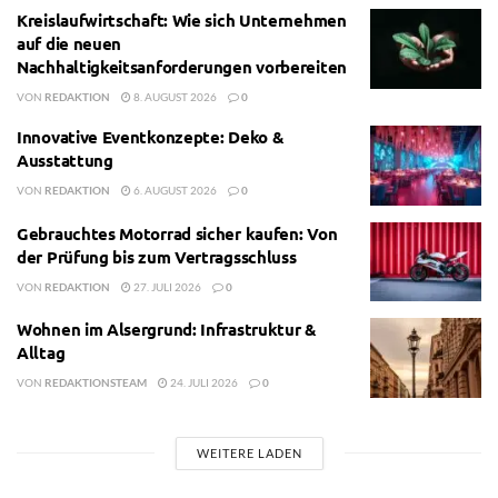
Kreislaufwirtschaft: Wie sich Unternehmen
auf die neuen
Nachhaltigkeitsanforderungen vorbereiten
VON
REDAKTION
8. AUGUST 2026
0
Innovative Eventkonzepte: Deko &
Ausstattung
VON
REDAKTION
6. AUGUST 2026
0
Gebrauchtes Motorrad sicher kaufen: Von
der Prüfung bis zum Vertragsschluss
VON
REDAKTION
27. JULI 2026
0
Wohnen im Alsergrund: Infrastruktur &
Alltag
VON
REDAKTIONSTEAM
24. JULI 2026
0
WEITERE LADEN