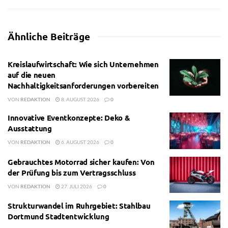
Ähnliche
Beiträge
Kreislaufwirtschaft: Wie sich Unternehmen
auf die neuen
Nachhaltigkeitsanforderungen vorbereiten
VON
REDAKTION
8. AUGUST 2026
0
Innovative Eventkonzepte: Deko &
Ausstattung
VON
REDAKTION
6. AUGUST 2026
0
Gebrauchtes Motorrad sicher kaufen: Von
der Prüfung bis zum Vertragsschluss
VON
REDAKTION
27. JULI 2026
0
Strukturwandel im Ruhrgebiet: Stahlbau
Dortmund Stadtentwicklung