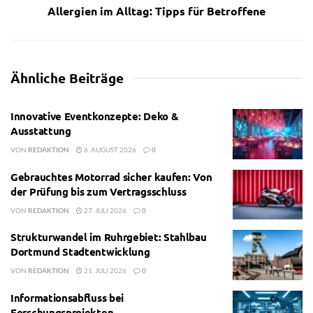
Allergien im Alltag: Tipps für Betroffene
Ähnliche
Beiträge
Innovative Eventkonzepte: Deko &
Ausstattung
VON
REDAKTION
6. AUGUST 2026
0
Gebrauchtes Motorrad sicher kaufen: Von
der Prüfung bis zum Vertragsschluss
VON
REDAKTION
27. JULI 2026
0
Strukturwandel im Ruhrgebiet: Stahlbau
Dortmund Stadtentwicklung
VON
REDAKTION
21. JULI 2026
0
Informationsabfluss bei
Forschungsprojekten