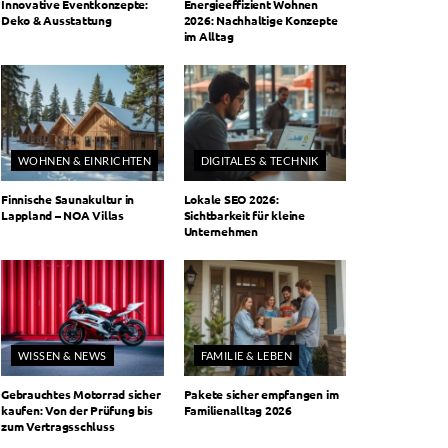
Innovative Eventkonzepte:
Energieeffizient Wohnen
Deko & Ausstattung
2026: Nachhaltige Konzepte
im Alltag
WOHNEN & EINRICHTEN
DIGITALES & TECHNIK
Finnische Saunakultur in
Lokale SEO 2026:
Lappland – NOA Villas
Sichtbarkeit für kleine
Unternehmen
WISSEN & NEWS
FAMILIE & LEBEN
Gebrauchtes Motorrad sicher
Pakete sicher empfangen im
kaufen: Von der Prüfung bis
Familienalltag 2026
zum Vertragsschluss