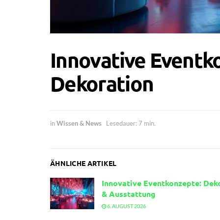
Innovative Eventko
Dekoration
in
Wissen & News
Lesedauer: 7 min.
ÄHNLICHE ARTIKEL
Innovative Eventkonzepte: Dek
& Ausstattung
6. AUGUST 2026