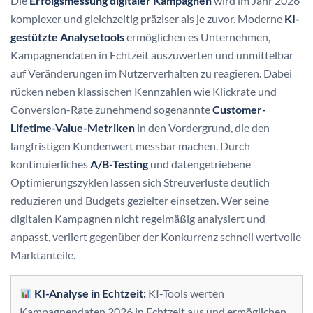
Die
Erfolgsmessung digitaler Kampagnen
wird im Jahr 2026
komplexer und gleichzeitig präziser als je zuvor. Moderne
KI-
gestützte Analysetools
ermöglichen es Unternehmen,
Kampagnendaten in Echtzeit auszuwerten und unmittelbar
auf Veränderungen im Nutzerverhalten zu reagieren. Dabei
rücken neben klassischen Kennzahlen wie Klickrate und
Conversion-Rate zunehmend sogenannte
Customer-
Lifetime-Value-Metriken
in den Vordergrund, die den
langfristigen Kundenwert messbar machen. Durch
kontinuierliches
A/B-Testing
und datengetriebene
Optimierungszyklen lassen sich Streuverluste deutlich
reduzieren und Budgets gezielter einsetzen. Wer seine
digitalen Kampagnen nicht regelmäßig analysiert und
anpasst, verliert gegenüber der Konkurrenz schnell wertvolle
Marktanteile.
KI-Analyse in Echtzeit:
KI-Tools werten
Kampagnendaten 2026 in Echtzeit aus und ermöglichen