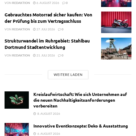
VON
REDAKTION
6. AUGUST 2026
0
Gebrauchtes Motorrad sicher kaufen: Von
der Prüfung bis zum Vertragsschluss
VON
REDAKTION
27. JULI 2026
0
Strukturwandel im Ruhrgebiet: Stahlbau
Dortmund Stadtentwicklung
VON
REDAKTION
21. JULI 2026
0
WEITERE LADEN
Kreislaufwirtschaft: Wie sich Unternehmen auf
die neuen Nachhaltigkeitsanforderungen
vorbereiten
8. AUGUST 2026
Innovative Eventkonzepte: Deko & Ausstattung
6. AUGUST 2026