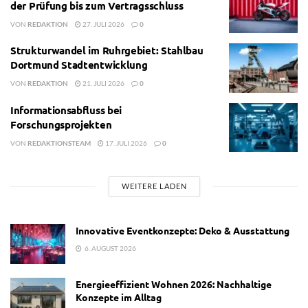
der Prüfung bis zum Vertragsschluss
VON
REDAKTION
27. JULI 2026
0
Strukturwandel im Ruhrgebiet: Stahlbau
Dortmund Stadtentwicklung
VON
REDAKTION
21. JULI 2026
0
Informationsabfluss bei
Forschungsprojekten
VON
REDAKTIONSTEAM
17. JULI 2026
0
WEITERE LADEN
Innovative Eventkonzepte: Deko & Ausstattung
6. AUGUST 2026
Energieeffizient Wohnen 2026: Nachhaltige
Konzepte im Alltag