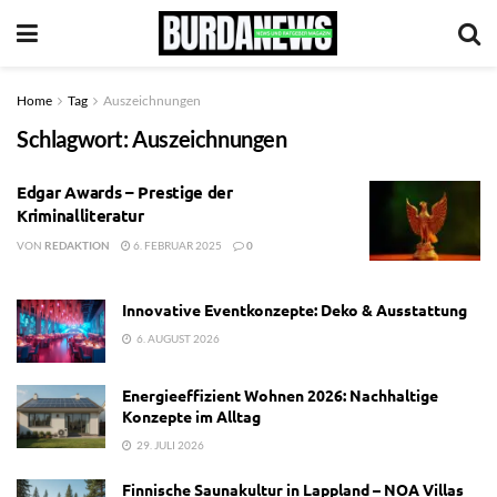
Home
Tag
Auszeichnungen
Schlagwort:
Auszeichnungen
Edgar Awards – Prestige der
Kriminalliteratur
VON
REDAKTION
6. FEBRUAR 2025
0
Innovative Eventkonzepte: Deko & Ausstattung
6. AUGUST 2026
Energieeffizient Wohnen 2026: Nachhaltige
Konzepte im Alltag
29. JULI 2026
Finnische Saunakultur in Lappland – NOA Villas