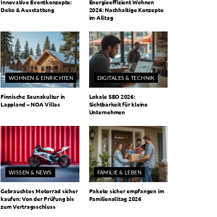
Innovative Eventkonzepte:
Energieeffizient Wohnen
Deko & Ausstattung
2026: Nachhaltige Konzepte
im Alltag
WOHNEN & EINRICHTEN
DIGITALES & TECHNIK
Finnische Saunakultur in
Lokale SEO 2026:
Lappland – NOA Villas
Sichtbarkeit für kleine
Unternehmen
WISSEN & NEWS
FAMILIE & LEBEN
Gebrauchtes Motorrad sicher
Pakete sicher empfangen im
kaufen: Von der Prüfung bis
Familienalltag 2026
zum Vertragsschluss