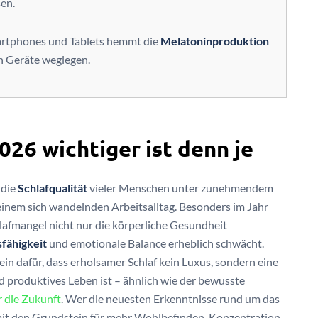
sen.
artphones und Tablets hemmt die
Melatoninproduktion
n Geräte weglegen.
26 wichtiger ist denn je
 die
Schlafqualität
vieler Menschen unter zunehmendem
einem sich wandelnden Arbeitsalltag. Besonders im Jahr
hlafmangel nicht nur die körperliche Gesundheit
sfähigkeit
und emotionale Balance erheblich schwächt.
ein dafür, dass erholsamer Schlaf kein Luxus, sondern eine
d produktives Leben ist – ähnlich wie der bewusste
r die Zukunft
. Wer die neuesten Erkenntnisse rund um das
mit den Grundstein für mehr Wohlbefinden, Konzentration