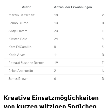
Autor
Anzahl der Erwähnungen
Martin Baltscheit
18
Wit
Bruno Blume
10
Bed
Antje Damm
20
Her
Kirsten Boie
24
Sub
Kate DiCamillo
8
Sign
Katja Alves
11
Bei
Rotraut Susanne Berner
19
Ein
Brian Andruetto
2
Nis
James Brown
6
Bei
Kreative Einsatzmöglichkeiten
von kurzen witzigen Sprüchen