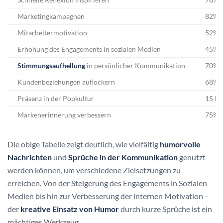
Marketingkampagnen
82%
Mitarbeitermotivation
52%
Erhöhung des Engagements in sozialen Medien
45%
Stimmungsaufhellung
in persönlicher Kommunikation
70%
Kundenbeziehungen auflockern
68%
Präsenz in der Popkultur
15 Fä
Markenerinnerung verbessern
75%
Die obige Tabelle zeigt deutlich, wie vielfältig
humorvolle
Nachrichten
und
Sprüche in der Kommunikation
genutzt
werden können, um verschiedene Zielsetzungen zu
erreichen. Von der Steigerung des Engagements in Sozialen
Medien bis hin zur Verbesserung der internen Motivation –
der
kreative Einsatz von Humor
durch kurze Sprüche ist ein
mächtiges Werkzeug.