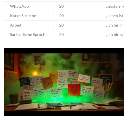
WhatsApp
20
„Gestern wa
Kurze Sprüche
20
„Leben ist d
Arbeit
20
„Ich bin nic
Sarkastische Sprüche
20
„Ich bin vera