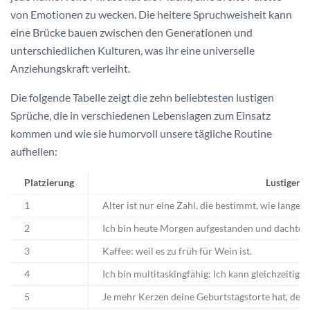
von Emotionen zu wecken. Die heitere Spruchweisheit kann
eine Brücke bauen zwischen den Generationen und
unterschiedlichen Kulturen, was ihr eine universelle
Anziehungskraft verleiht.
Die folgende Tabelle zeigt die zehn beliebtesten lustigen
Sprüche, die in verschiedenen Lebenslagen zum Einsatz
kommen und wie sie humorvoll unsere tägliche Routine
aufhellen:
Platzierung
Lustiger 
1
Alter ist nur eine Zahl, die bestimmt, wie lange d
2
Ich bin heute Morgen aufgestanden und dachte, 
3
Kaffee: weil es zu früh für Wein ist.
4
Ich bin multitaskingfähig: Ich kann gleichzeitig 
5
Je mehr Kerzen deine Geburtstagstorte hat, dest