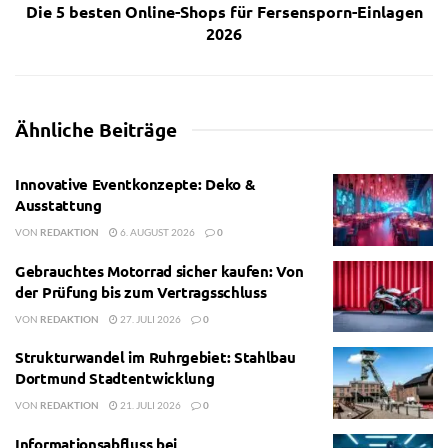
Die 5 besten Online-Shops für Fersensporn-Einlagen
2026
Ähnliche
Beiträge
Innovative Eventkonzepte: Deko &
Ausstattung
VON
REDAKTION
6. AUGUST 2026
0
Gebrauchtes Motorrad sicher kaufen: Von
der Prüfung bis zum Vertragsschluss
VON
REDAKTION
27. JULI 2026
0
Strukturwandel im Ruhrgebiet: Stahlbau
Dortmund Stadtentwicklung
VON
REDAKTION
21. JULI 2026
0
Informationsabfluss bei