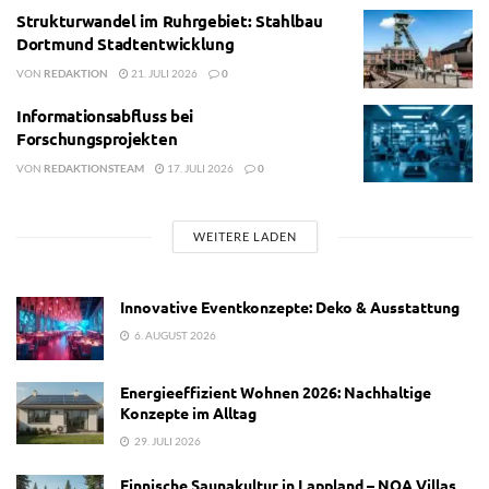
Strukturwandel im Ruhrgebiet: Stahlbau
Dortmund Stadtentwicklung
VON
REDAKTION
21. JULI 2026
0
Informationsabfluss bei
Forschungsprojekten
VON
REDAKTIONSTEAM
17. JULI 2026
0
WEITERE LADEN
Innovative Eventkonzepte: Deko & Ausstattung
6. AUGUST 2026
Energieeffizient Wohnen 2026: Nachhaltige
Konzepte im Alltag
29. JULI 2026
Finnische Saunakultur in Lappland – NOA Villas