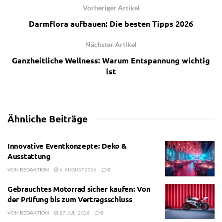
Vorheriger Artikel
Darmflora aufbauen: Die besten Tipps 2026
Nächster Artikel
Ganzheitliche Wellness: Warum Entspannung wichtig
ist
Ähnliche
Beiträge
Innovative Eventkonzepte: Deko &
Ausstattung
VON
REDAKTION
6. AUGUST 2026
0
Gebrauchtes Motorrad sicher kaufen: Von
der Prüfung bis zum Vertragsschluss
VON
REDAKTION
27. JULI 2026
0