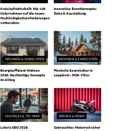
Kreislaufwirtschaft: Wie sich
Innovative Eventkonzepte:
Unternehmen auf die neuen
Deko & Ausstattung
Nachhaltigkeitsanforderungen
vorbereiten
WOHNEN & EINRICHTEN
WOHNEN & EINRICHTEN
Energieeffizient Wohnen
Finnische Saunakultur in
2026: Nachhaltige Konzepte
Lappland – NOA Villas
im Alltag
DIGITALES & TECHNIK
WISSEN & NEWS
Lokale SEO 2026:
Gebrauchtes Motorrad sicher