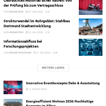
Gebrauchtes Motorrad sicher kaufen: Von
der Prüfung bis zum Vertragsschluss
VON
REDAKTION
27. JULI 2026
0
Strukturwandel im Ruhrgebiet: Stahlbau
Dortmund Stadtentwicklung
VON
REDAKTION
21. JULI 2026
0
Informationsabfluss bei
Forschungsprojekten
VON
REDAKTIONSTEAM
17. JULI 2026
0
WEITERE LADEN
Innovative Eventkonzepte: Deko & Ausstattung
6. AUGUST 2026
Energieeffizient Wohnen 2026: Nachhaltige
Konzepte im Alltag