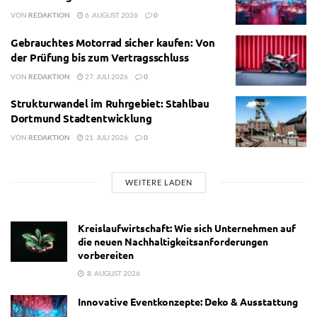
VON
REDAKTION
6. AUGUST 2026
0
Gebrauchtes Motorrad sicher kaufen: Von
der Prüfung bis zum Vertragsschluss
VON
REDAKTION
27. JULI 2026
0
Strukturwandel im Ruhrgebiet: Stahlbau
Dortmund Stadtentwicklung
VON
REDAKTION
21. JULI 2026
0
WEITERE LADEN
Kreislaufwirtschaft: Wie sich Unternehmen auf
die neuen Nachhaltigkeitsanforderungen
vorbereiten
8. AUGUST 2026
Innovative Eventkonzepte: Deko & Ausstattung