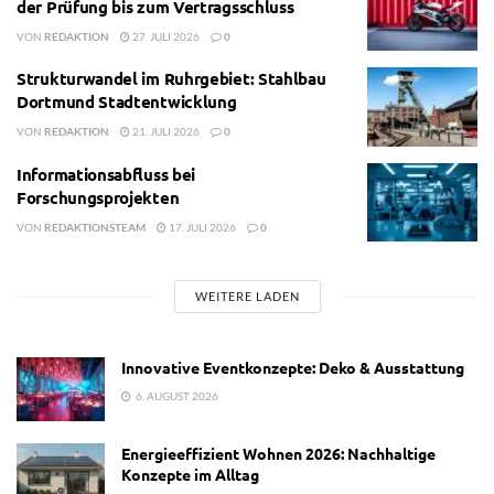
der Prüfung bis zum Vertragsschluss
VON
REDAKTION
27. JULI 2026
0
Strukturwandel im Ruhrgebiet: Stahlbau
Dortmund Stadtentwicklung
VON
REDAKTION
21. JULI 2026
0
Informationsabfluss bei
Forschungsprojekten
VON
REDAKTIONSTEAM
17. JULI 2026
0
WEITERE LADEN
Innovative Eventkonzepte: Deko & Ausstattung
6. AUGUST 2026
Energieeffizient Wohnen 2026: Nachhaltige
Konzepte im Alltag