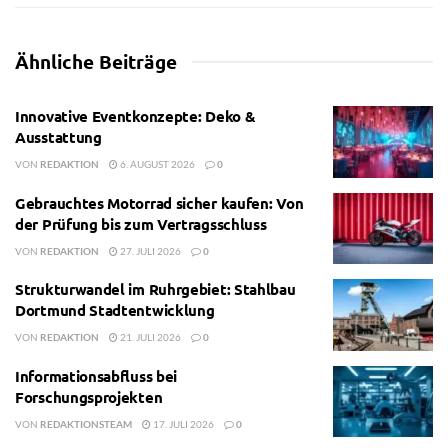
Ähnliche
Beiträge
Innovative Eventkonzepte: Deko &
Ausstattung
VON
REDAKTION
6. AUGUST 2026
0
Gebrauchtes Motorrad sicher kaufen: Von
der Prüfung bis zum Vertragsschluss
VON
REDAKTION
27. JULI 2026
0
Strukturwandel im Ruhrgebiet: Stahlbau
Dortmund Stadtentwicklung
VON
REDAKTION
21. JULI 2026
0
Informationsabfluss bei
Forschungsprojekten
VON
REDAKTIONSTEAM
17. JULI 2026
0