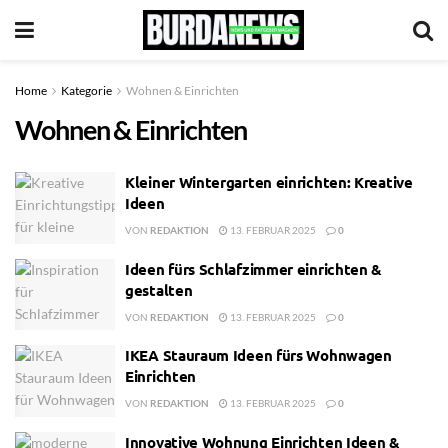
Home
Kategorie
Wohnen & Einrichten
Wohnen & Einrichten
Kleiner Wintergarten einrichten: Kreative
Ideen
VON
REDAKTION
13. FEBRUAR 2025
0
Ideen fürs Schlafzimmer einrichten &
gestalten
VON
REDAKTION
13. FEBRUAR 2025
0
IKEA Stauraum Ideen fürs Wohnwagen
Einrichten
VON
REDAKTION
13. FEBRUAR 2025
0
Innovative Wohnung Einrichten Ideen &