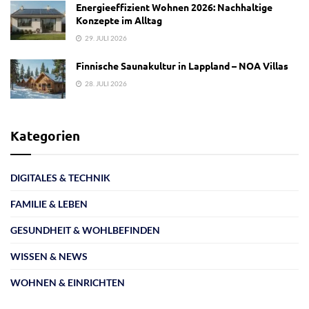
Energieeffizient Wohnen 2026: Nachhaltige
Konzepte im Alltag
29. JULI 2026
Finnische Saunakultur in Lappland – NOA Villas
28. JULI 2026
Kategorien
DIGITALES & TECHNIK
FAMILIE & LEBEN
GESUNDHEIT & WOHLBEFINDEN
WISSEN & NEWS
WOHNEN & EINRICHTEN