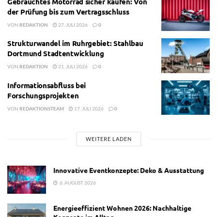
Gebrauchtes Motorrad sicher kaufen: Von
der Prüfung bis zum Vertragsschluss
VON
REDAKTION
27. JULI 2026
0
Strukturwandel im Ruhrgebiet: Stahlbau
Dortmund Stadtentwicklung
VON
REDAKTION
21. JULI 2026
0
Informationsabfluss bei
Forschungsprojekten
VON
REDAKTIONSTEAM
17. JULI 2026
0
WEITERE LADEN
Innovative Eventkonzepte: Deko & Ausstattung
6. AUGUST 2026
Energieeffizient Wohnen 2026: Nachhaltige
Konzepte im Alltag