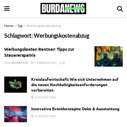
Home
Tag
Werbungskostenabzug
Schlagwort:
Werbungskostenabzug
Werbungskosten Rentner: Tipps zur
Steuerersparnis
VON
REDAKTION
7. FEBRUAR 2025
0
Kreislaufwirtschaft: Wie sich Unternehmen auf
die neuen Nachhaltigkeitsanforderungen
vorbereiten
8. AUGUST 2026
Innovative Eventkonzepte: Deko & Ausstattung
6. AUGUST 2026