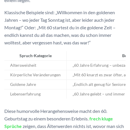
einem liegen.
Klassische Beispiele sind: „Willkommen in den goldenen
Jahren – wo jeder Tag Sonntag ist, aber leider auch jeder
Montag!“ Oder: „Mit 60 startest du in die goldene Zeit –
endlich kannst du all das machen, was du schon immer
wolltest, aber vergessen hast, was das war!“
Spruch-Kategorie
Beis
Altersweisheit
„60 Jahre Erfahrung – unbezahl
Körperliche Veränderungen
„Mit 60 knarzt es zwar öfter, ab
Goldene Jahre
„Endlich alt genug für Senioren
Lebenserfahrung
„60 Jahre gelebt – und immer no
Diese humorvolle Herangehensweise macht den 60.
Geburtstag zu einem besonderen Erlebnis.
frech kluge
Sprüche
zeigen, dass Älterwerden nichts ist, wovor man sich