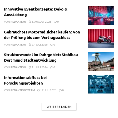
Innovative Eventkonzepte: Deko &
Ausstattung
VON
REDAKTION
6. AUGUST 2026
0
Gebrauchtes Motorrad sicher kaufen: Von
der Prüfung bis zum Vertragsschluss
VON
REDAKTION
27. JULI 2026
0
Strukturwandel im Ruhrgebiet: Stahlbau
Dortmund Stadtentwicklung
VON
REDAKTION
21. JULI 2026
0
Informationsabfluss bei
Forschungsprojekten
VON
REDAKTIONSTEAM
17. JULI 2026
0
WEITERE LADEN