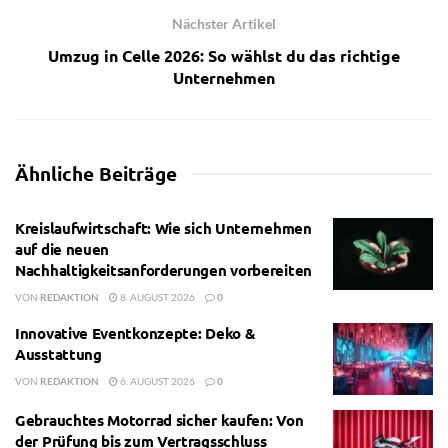
Nächster Artikel
Umzug in Celle 2026: So wählst du das richtige
Unternehmen
Ähnliche
Beiträge
Kreislaufwirtschaft: Wie sich Unternehmen
auf die neuen
Nachhaltigkeitsanforderungen vorbereiten
VON
REDAKTION
8. AUGUST 2026
0
Innovative Eventkonzepte: Deko &
Ausstattung
VON
REDAKTION
6. AUGUST 2026
0
Gebrauchtes Motorrad sicher kaufen: Von
der Prüfung bis zum Vertragsschluss