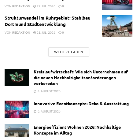
VON
REDAKTION
27. JULI 2026
0
Strukturwandel im Ruhrgebiet: Stahlbau
Dortmund Stadtentwicklung
VON
REDAKTION
21. JULI 2026
0
WEITERE LADEN
Kreislaufwirtschaft: Wie sich Unternehmen auf
die neuen Nachhaltigkeitsanforderungen
vorbereiten
8. AUGUST 2026
Innovative Eventkonzepte: Deko & Ausstattung
6. AUGUST 2026
Energieeffizient Wohnen 2026: Nachhaltige
Konzepte im Alltag