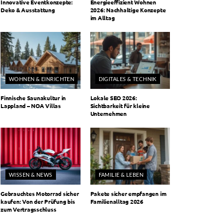
Innovative Eventkonzepte:
Energieeffizient Wohnen
Deko & Ausstattung
2026: Nachhaltige Konzepte
im Alltag
WOHNEN & EINRICHTEN
DIGITALES & TECHNIK
Finnische Saunakultur in
Lokale SEO 2026:
Lappland – NOA Villas
Sichtbarkeit für kleine
Unternehmen
WISSEN & NEWS
FAMILIE & LEBEN
Gebrauchtes Motorrad sicher
Pakete sicher empfangen im
kaufen: Von der Prüfung bis
Familienalltag 2026
zum Vertragsschluss