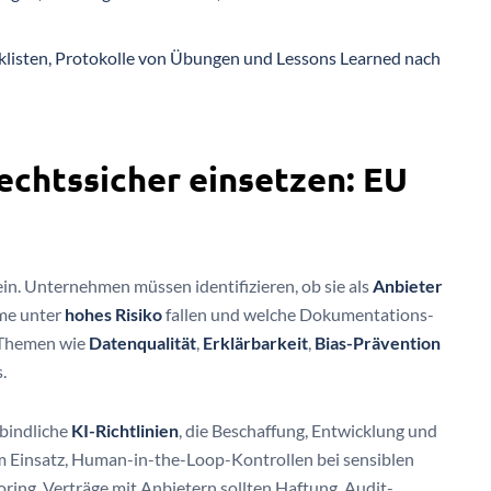
klisten, Protokolle von Übungen und Lessons Learned nach
rechtssicher einsetzen: EU
ein. Unternehmen müssen identifizieren, ob sie als
Anbieter
eme unter
hohes Risiko
fallen und welche Dokumentations-
n Themen wie
Datenqualität
,
Erklärbarkeit
,
Bias-Prävention
.
bindliche
KI-Richtlinien
, die Beschaffung, Entwicklung und
m Einsatz, Human-in-the-Loop-Kontrollen bei sensiblen
ing. Verträge mit Anbietern sollten Haftung, Audit-