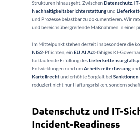
Strukturen hinausgeht. Zwischen
Datenschutz
,
IT
Nachhaltigkeitsberichterstattung
und
Lieferkett
und Prozesse belastbar zu dokumentieren. Wir rate
und bereichsübergreifende Maßnahmen in einer pr
Im Mittelpunkt stehen derzeit insbesondere die 
NIS2
-Pflichten, ein
EU AI Act
-fähiges KI-Governa
fortlaufende Erfüllung des
Lieferkettensorgfaltsp
Entwicklungen rund um
Arbeitszeiterfassung
un
Kartellrecht
und erhöhte Sorgfalt bei
Sanktionen
reduziert nicht nur Haftungsrisiken, sondern scha
Datenschutz und IT-Sic
Incident-Readiness