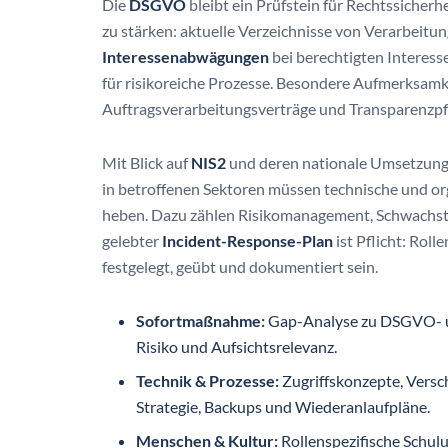
Die
DSGVO
bleibt ein Prüfstein für Rechtssicher
zu stärken: aktuelle Verzeichnisse von Verarbeitu
Interessenabwägungen
bei berechtigten Interess
für risikoreiche Prozesse. Besondere Aufmerksamke
Auftragsverarbeitungsverträge und Transparenzp
Mit Blick auf
NIS2
und deren nationale Umsetzung
in betroffenen Sektoren müssen technische und o
heben. Dazu zählen Risikomanagement, Schwachst
gelebter
Incident-Response-Plan
ist Pflicht: Rol
festgelegt, geübt und dokumentiert sein.
Sofortmaßnahme:
Gap-Analyse zu DSGVO- un
Risiko und Aufsichtsrelevanz.
Technik & Prozesse:
Zugriffskonzepte, Vers
Strategie, Backups und Wiederanlaufpläne.
Menschen & Kultur:
Rollenspezifische Schulu