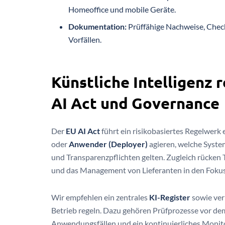
Homeoffice und mobile Geräte.
Dokumentation:
Prüffähige Nachweise, Chec
Vorfällen.
Künstliche Intelligenz 
AI Act und Governance
Der
EU AI Act
führt ein risikobasiertes Regelwerk 
oder
Anwender (Deployer)
agieren, welche Syst
und Transparenzpflichten gelten. Zugleich rücke
und das Management von Lieferanten in den Fokus
Wir empfehlen ein zentrales
KI-Register
sowie ver
Betrieb regeln. Dazu gehören Prüfprozesse vor de
Anwendungsfällen und ein kontinuierliches Monitor