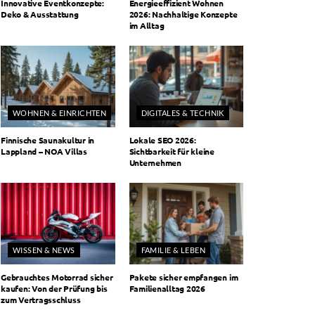
Innovative Eventkonzepte:
Energieeffizient Wohnen
Deko & Ausstattung
2026: Nachhaltige Konzepte
im Alltag
WOHNEN & EINRICHTEN
DIGITALES & TECHNIK
Finnische Saunakultur in
Lokale SEO 2026:
Lappland – NOA Villas
Sichtbarkeit für kleine
Unternehmen
WISSEN & NEWS
FAMILIE & LEBEN
Gebrauchtes Motorrad sicher
Pakete sicher empfangen im
kaufen: Von der Prüfung bis
Familienalltag 2026
zum Vertragsschluss