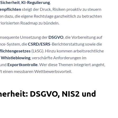
-Sicherheit
,
KI-Regulierung
,
enpflichten
steigt der Druck, Risiken proaktiv zu steuern
n dazu, die eigene Rechtslage ganzheitlich zu betrachten
iorisierten Roadmap zu bündeln.
konsequente Umsetzung der
DSGVO
, die Vorbereitung auf
nce-System, die
CSRD/ESRS
-Berichterstattung sowie die
flichtengesetzes
(LkSG). Hinzu kommen arbeitsrechtliche
d
Whistleblowing
, verschärfte Anforderungen im
und
Exportkontrolle
. Wer diese Themen integriert angeht,
fft einen messbaren Wettbewerbsvorteil.
herheit: DSGVO, NIS2 und